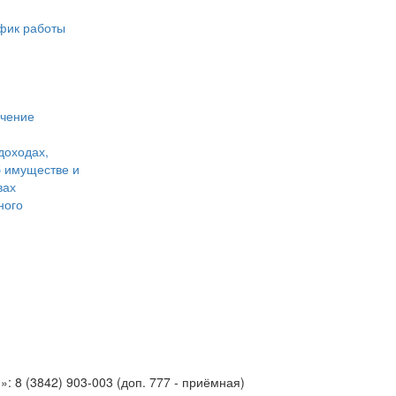
фик работы
учение
доходах,
б имуществе и
вах
ного
 8 (3842) 903-003 (доп. 777 - приёмная)