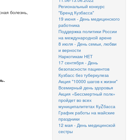
11.06-13.06.2022
Региональный конкурс
сная болезнь,
"Бренд Кузбасса"
19 июня - День медицинского
работника
Поддержка политики России
на международной арене
8 июля - День семьи, любви
и верности
Наркотикам НЕТ
17 сентября - День
безопасности пациентов
Кузбасс без туберкулеза
нь.
Акция "10000 шагов к жизни"
Всемирный день здоровья
Акция «Бессмертный полк»
пройдет во всех
муниципалитетах КуZбасса
График работы на майские
праздники
12 мая - День медицинской
сестры