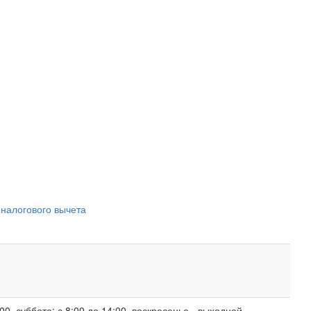
 налогового вычета
00, суббота: с 8:00 до 14:00, воскресенье - выходной.