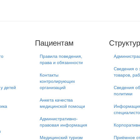
Пациентам
Структу
го
Правила поведения,
Администра
права и обязанности
Сведения о 
Контакты
товаров, раб
контролирующих
у детей
организаций
Сведения об
политики
Анкета качества
тика
медицинской помощи
Информация
специалисто
Административно-
правовая информация
Корпоративн
в
Медицинский туризм
Приёмное о