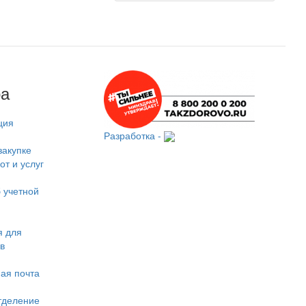
ра
ция
Разработка -
закупке
от и услуг
 учетной
 для
в
ая почта
тделение