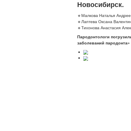
Новосибирск.
🔹Малкова Наталья Андрее
🔹Лаптева Оксана Валентин
🔹Тихонова Анастасия Але
Пародонтологи погрузил
заболеваний пародонта»