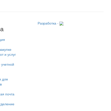
Разработка -
ра
ция
закупке
от и услуг
 учетной
 для
в
ая почта
тделение