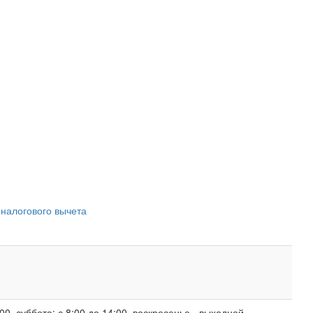
 налогового вычета
00, суббота: с 8:00 до 14:00, воскресенье - выходной.