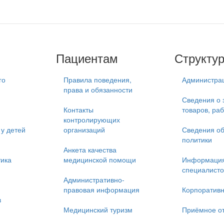
Пациентам
Структу
го
Правила поведения,
Администра
права и обязанности
Сведения о 
Контакты
товаров, раб
контролирующих
у детей
организаций
Сведения об
политики
Анкета качества
тика
медицинской помощи
Информация
специалисто
Административно-
правовая информация
Корпоративн
в
Медицинский туризм
Приёмное о