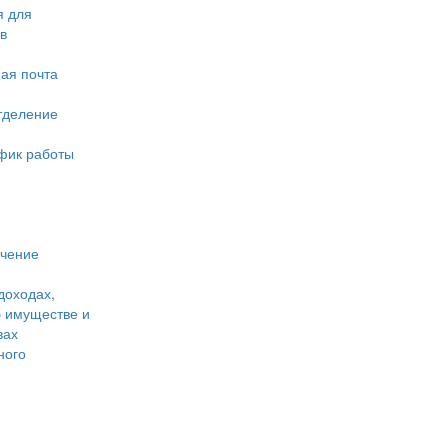
 для
в
ая почта
тделение
фик работы
учение
доходах,
б имуществе и
вах
ного