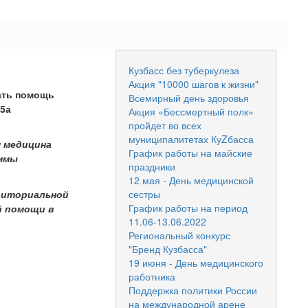
Кузбасс без туберкулеза
Акция "10000 шагов к жизни"
ать помощь
Всемирный день здоровья
65а
Акция «Бессмертный полк»
пройдет во всех
муниципалитетах КуZбасса
 медицина
График работы на майские
аммы
праздники
12 мая - День медицинской
сестры
риториальной
График работы на период
й помощи в
11.06-13.06.2022
Региональный конкурс
"Бренд Кузбасса"
19 июня - День медицинского
работника
Поддержка политики России
на международной арене