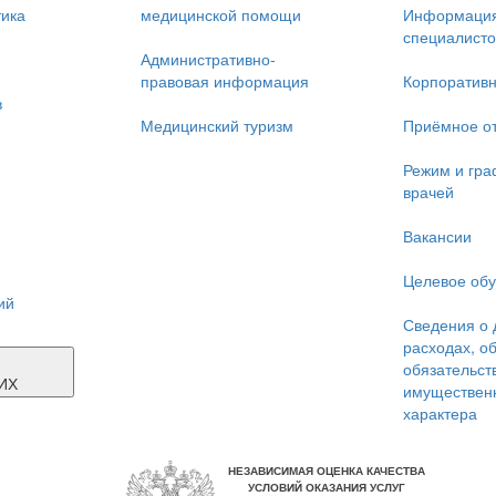
тика
медицинской помощи
Информация
специалисто
Административно-
правовая информация
Корпоративн
в
Медицинский туризм
Приёмное о
Режим и гра
врачей
Вакансии
Целевое об
ий
Сведения о 
расходах, о
Я
обязательст
ИХ
имуществен
характера