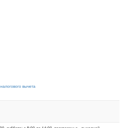
 налогового вычета
00, суббота: с 8:00 до 14:00, воскресенье - выходной.