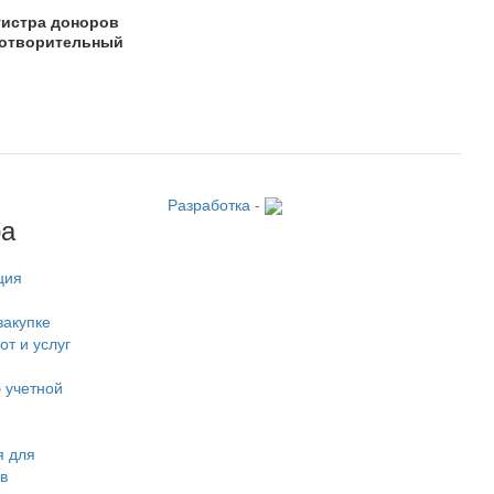
гистра доноров
готворительный
Разработка -
ра
ция
закупке
от и услуг
 учетной
 для
в