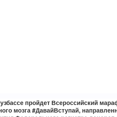
Кузбассе пройдет
Всероссийский мара
ного мозга #ДавайВступай
, направлен