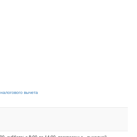
 налогового вычета
00, суббота: с 8:00 до 14:00, воскресенье - выходной.