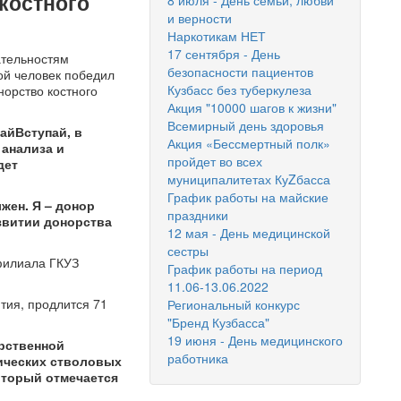
костного
8 июля - День семьи, любви
и верности
Наркотикам НЕТ
17 сентября - День
ательностям
безопасности пациентов
ой человек победил
Кузбасс без туберкулеза
норство костного
Акция "10000 шагов к жизни"
Всемирный день здоровья
айВступай,
в
Акция «Бессмертный полк»
 анализа и
пройдет во всех
дет
муниципалитетах КуZбасса
График работы на майские
лжен. Я – донор
праздники
звитии донорства
12 мая - День медицинской
сестры
 филиала ГКУЗ
График работы на период
11.06-13.06.2022
тия, продлится 71
Региональный конкурс
"Бренд Кузбасса"
19 июня - День медицинского
рственной
работника
ических стволовых
который отмечается