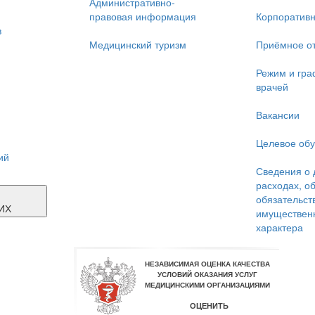
Административно-
правовая информация
Корпоративн
в
Медицинский туризм
Приёмное о
Режим и гра
врачей
Вакансии
Целевое об
ий
Сведения о 
расходах, о
Я
обязательст
ИХ
имуществен
характера