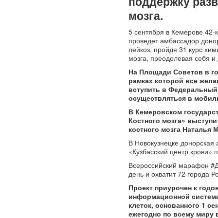
поддержку разв
мозга.
5 сентября в Кемерове 42
проведет амбассадор донор
лейкоз, пройдя 31 курс хим
мозга, преодолевая себя и
На Площади Советов в го
рамках которой все жела
вступить в Федеральный 
осуществляться в мобиль
В Кемеровском государс
Костного мозга»
выступит
костного мозга Наталья 
В Новокузнецке донорская 
«Кузбасский центр крови» по
Всероссийский марафон #Да
день и охватит 72 города Р
Проект приурочен к годо
информационной системы
клеток, основанного 1 се
ежегодно по всему миру 