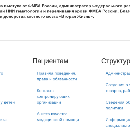
а выступают ФМБА России, администратор Федерального ре
кий НИИ гематологии и переливания крови ФМБА России, Бла
 донорства костного мозга «Вторая Жизнь».
Пациентам
Структу
го
Правила поведения,
Администра
права и обязанности
Сведения о 
Контакты
товаров, раб
контролирующих
у детей
организаций
Сведения об
политики
Анкета качества
тика
медицинской помощи
Информация
специалисто