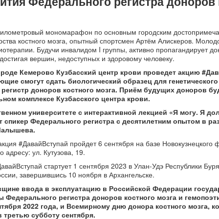
ития Федерального регистра доноров 
-километровый мономарафон по основным городским достопримеч
ства костного мозга, опытный спортсмен Артём Алискеров. Молод
иотерапии. Будучи инвалидом I группы, активно пропагандирует до
 достигая вершин, недоступных и здоровому человеку.
роде Кемерово Кузбасский центр крови проведет акцию #Дав
ющие смогут сдать биологический образец для генетического
регистр доноров костного мозга.
Приём будущих доноров бу
ном комплексе Кузбасского центра крови.
твенном университете с интерактивной лекцией
«Я могу. Я до
 спикер Федерального регистра с десятилетним опытом в ра
Малышева.
акция #ДавайВступай пройдет 6 сентября на базе Новокузнецкого
 адресу: ул. Кутузова, 19.
вайВступай стартует 1 сентября 2023 в Улан-Удэ Республики Буря
оссии, завершившись 10 ноября в Архангельске.
вщине ввода в эксплуатацию в Российской Федерации госуда
 Федерального регистра доноров костного мозга и гемопоэт
нтября 2022 года, и Всемирному дню донора костного мозга, 
в третью субботу сентября.