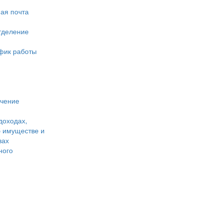
ая почта
тделение
фик работы
учение
доходах,
б имуществе и
вах
ного