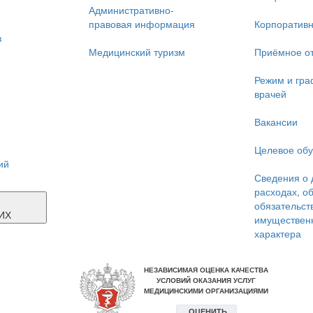
Административно-
правовая информация
Корпоративн
в
Медицинский туризм
Приёмное о
Режим и гра
врачей
Вакансии
Целевое об
ий
Сведения о 
расходах, о
Я
обязательст
ИХ
имуществен
характера