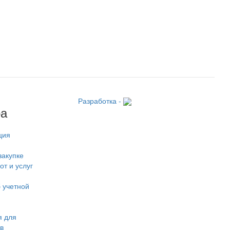
Разработка -
ра
ция
закупке
от и услуг
 учетной
 для
в