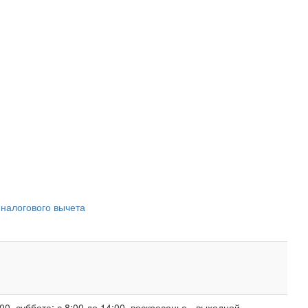
 налогового вычета
00, суббота: с 8:00 до 14:00, воскресенье - выходной.