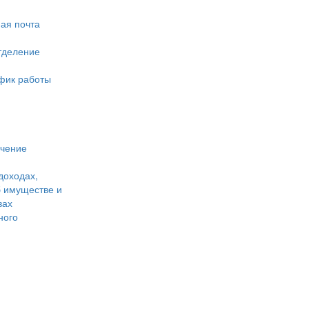
ая почта
тделение
фик работы
учение
доходах,
б имуществе и
вах
ного