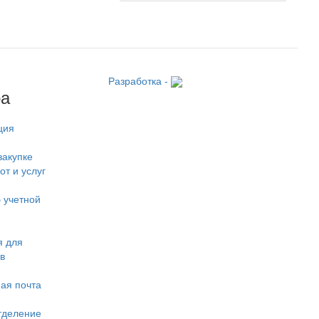
Разработка -
ра
ция
закупке
от и услуг
 учетной
 для
в
ая почта
тделение