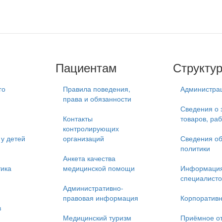
Пациентам
Структу
го
Правила поведения,
Администра
права и обязанности
Сведения о 
Контакты
товаров, раб
контролирующих
у детей
организаций
Сведения об
политики
Анкета качества
тика
медицинской помощи
Информация
специалисто
Административно-
правовая информация
Корпоративн
в
Медицинский туризм
Приёмное о