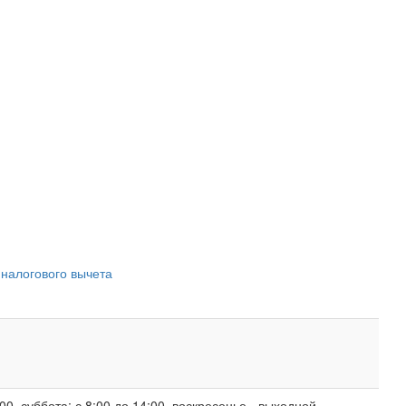
 налогового вычета
00, суббота: с 8:00 до 14:00, воскресенье - выходной.