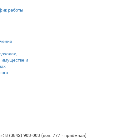
фик работы
учение
доходах,
б имуществе и
вах
ного
 8 (3842) 903-003 (доп. 777 - приёмная)