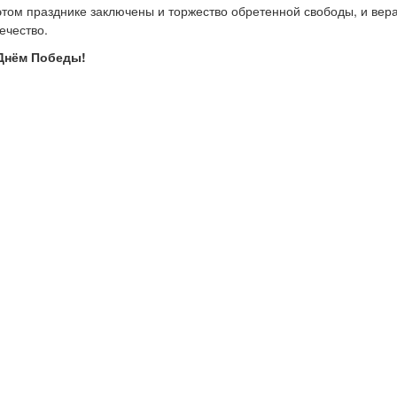
этом празднике заключены и торжество обретенной свободы, и вер
ечество.
 Днём Победы!