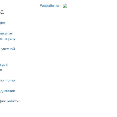
Разработка -
ра
ция
закупке
от и услуг
 учетной
 для
в
ая почта
тделение
фик работы