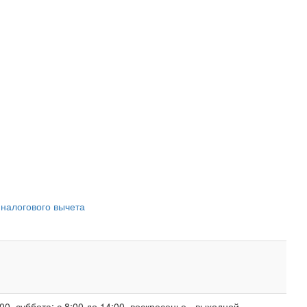
 налогового вычета
00, суббота: с 8:00 до 14:00, воскресенье - выходной.