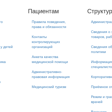
Пациентам
Структу
го
Правила поведения,
Администра
права и обязанности
Сведения о 
Контакты
товаров, раб
контролирующих
у детей
организаций
Сведения об
политики
Анкета качества
тика
медицинской помощи
Информация
специалисто
Административно-
правовая информация
Корпоративн
в
Медицинский туризм
Приёмное о
Режим и гра
врачей
Вакансии