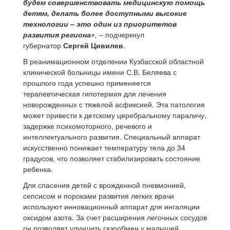
будем совершенствовать медицинскую помощь
детям, делать более доступными высокие
технологии – это один из приоритетов
развития региона»
,
–
подчеркнул
губернатор
Сергей Цивилев
.
В реанимационном отделении Кузбасской областной
клинической больницы имени С.В. Беляева с
прошлого года успешно применяется
терапевтическая гипотермия для лечения
новорожденных с тяжелой асфиксией. Эта патология
может привести к детскому церебральному параличу,
задержке психомоторного, речевого и
интеллектуального развития. Специальный аппарат
искусственно понижает температуру тела до 34
градусов, что позволяет стабилизировать состояние
ребенка.
Для спасения детей с врожденной пневмонией,
сепсисом и пороками развития легких врачи
используют инновационный аппарат для ингаляции
оксидом азота. За счет расширения легочных сосудов
он позволяет улучшить газообмен у малышей,