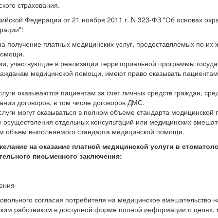
кого страхования.
йской Федерации от 21 ноября 2011 г. N 323-ФЗ "Об основах охр
рации":
а получение платных медицинских услуг, предоставляемых по их
помощи.
ии, участвующие в реализации территориальной программы госуда
гражданам медицинской помощи, имеют право оказывать пациента
луги оказываются пациентам за счет личных средств граждан, сре
ании договоров, в том числе договоров ДМС.
луги могут оказываться в полном объеме стандарта медицинской
е осуществления отдельных консультаций или медицинских вмешате
 объем выполняемого стандарта медицинской помощи.
желание на оказание платной медицинской услуги в стоматол
тельного письменного заключения:
шения
овольного согласия потребителя на медицинское вмешательство н
ким работником в доступной форме полной информации о целях, 