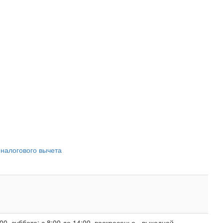
 налогового вычета
00, суббота: с 8:00 до 14:00, воскресенье - выходной.