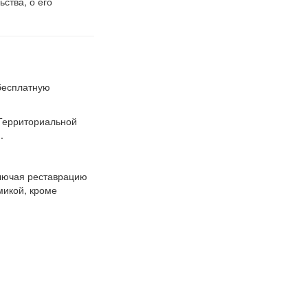
ства, о его
бесплатную
Территориальной
.
ключая реставрацию
микой, кроме