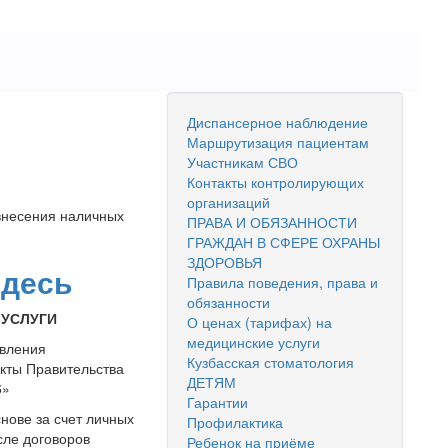
Диспансерное наблюдение
Маршрутизация пациентам
Участникам СВО
Контакты контролирующих
организаций
 внесения наличных
ПРАВА И ОБЯЗАННОСТИ
ГРАЖДАН В СФЕРЕ ОХРАНЫ
ЗДОРОВЬЯ
здесь
Правила поведения, права и
обязанности
 УСЛУГИ
О ценах (тарифах) на
медицинские услуги
авления
Кузбасская стоматология
кты Правительства
ДЕТЯМ
6»
Гарантии
нове за счет личных
Профилактика
сле договоров
Ребенок на приёме