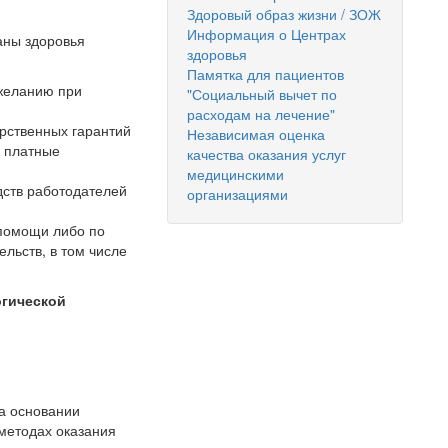
Здоровый образ жизни / ЗОЖ
Информация о Центрах
аны здоровья
здоровья
Памятка для пациентов
 желанию при
"Социальный вычет по
расходам на лечение"
рственных гарантий
Независимая оценка
м платные
качества оказания услуг
медицинскими
дств работодателей
организациями
 помощи либо по
льств, в том числе
огической
а основании
методах оказания