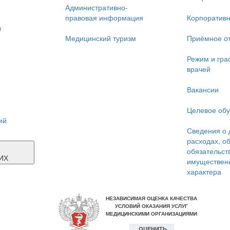
Административно-
правовая информация
Корпоративн
в
Медицинский туризм
Приёмное о
Режим и гра
врачей
Вакансии
Целевое об
ий
Сведения о 
расходах, о
Я
обязательст
ИХ
имуществен
характера