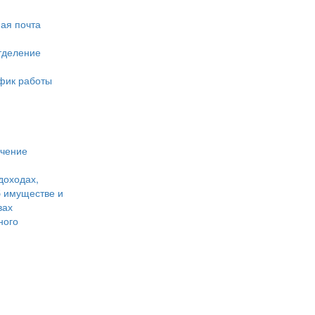
ая почта
тделение
фик работы
учение
доходах,
б имуществе и
вах
ного