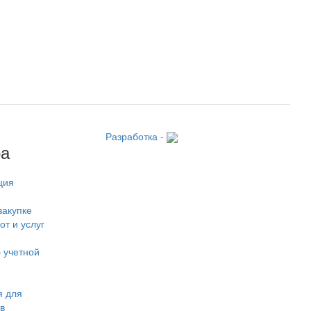
Разработка -
ра
ция
закупке
от и услуг
 учетной
 для
в