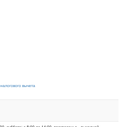
 налогового вычета
00, суббота: с 8:00 до 14:00, воскресенье - выходной.