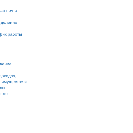
ая почта
тделение
фик работы
учение
доходах,
б имуществе и
вах
ного