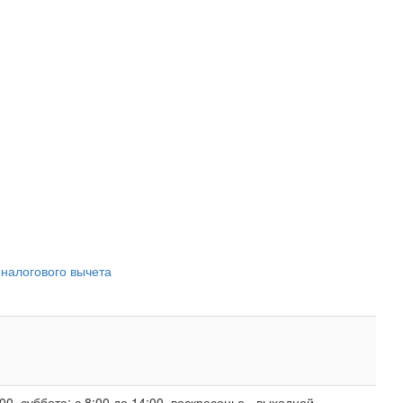
 налогового вычета
00, суббота: с 8:00 до 14:00, воскресенье - выходной.