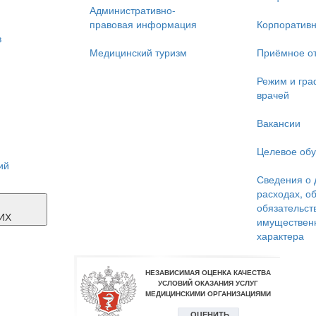
Административно-
правовая информация
Корпоративн
в
Медицинский туризм
Приёмное о
Режим и гра
врачей
Вакансии
Целевое об
ий
Сведения о 
расходах, о
Я
обязательст
ИХ
имуществен
характера