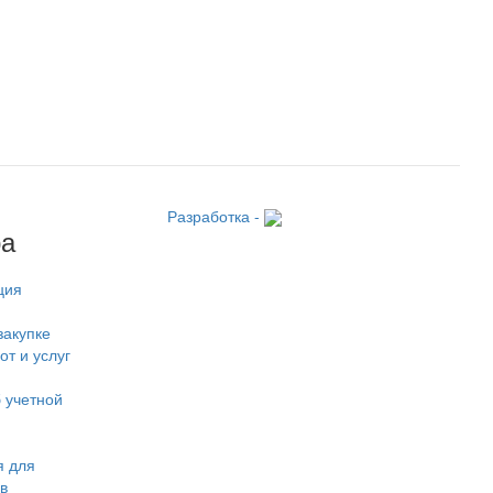
Разработка -
ра
ция
закупке
от и услуг
 учетной
 для
в