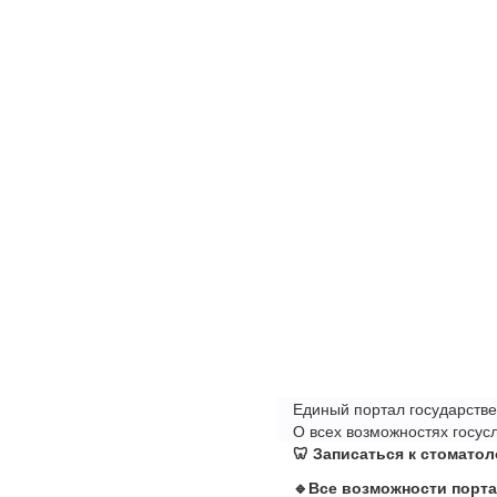
Единый портал государстве
О всех возможностях госусл
🦷 Записаться к стомато
🔹
Все возможности порта