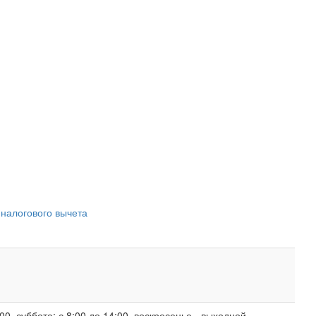
 налогового вычета
00, суббота: с 8:00 до 14:00, воскресенье - выходной.