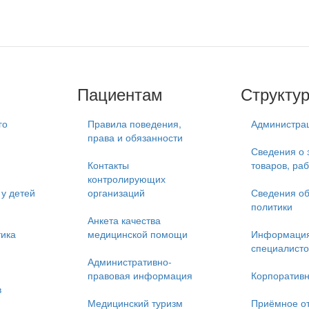
Пациентам
Структу
го
Правила поведения,
Администра
права и обязанности
Сведения о 
Контакты
товаров, раб
контролирующих
у детей
организаций
Сведения об
политики
Анкета качества
тика
медицинской помощи
Информация
специалисто
Административно-
правовая информация
Корпоративн
в
Медицинский туризм
Приёмное о