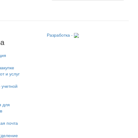
Разработка -
ра
ция
закупке
от и услуг
 учетной
 для
в
ая почта
тделение