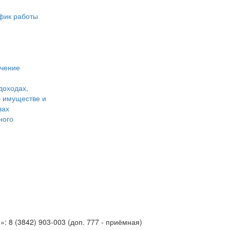
фик работы
учение
доходах,
б имуществе и
вах
ного
 8 (3842) 903-003 (доп. 777 - приёмная)