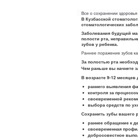
Все о сохранении здоровь
В Кузбасской стоматолог
стоматологических забол
Заболевания будущей мам
полости рта, неправиль
зубов у ребенка.
Раннее поражение зубов к
За полостью рта необход
Чем раньше вы начнете з
В возрасте 9-12 месяцев
раннего выявления фа
контроля за процессо
своевременной рекоме
выбора средств по ух
Сохранить зубы вашего р
раннее обращение к д
своевременная профил
добросовестное выпол