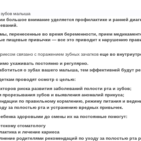
я зубов малыша
ии большое внимание уделяется профилактике и ранней диаг
еваний.
ы, перенесенные во время беременности, прием медикаменто
ные пищевые привычки
— все это приводит к нарушению прав
ариесом связано с поражением зубных зачатков
еще во внутриутр
имо ухаживать постоянно и регулярно.
аботиться о зубах вашего малыша, тем эффективней будут ре
 деткам проводят осмотр с целью:
кторов риска развития заболеваний полости рта и зубов;
м прорезывания зубов и выявления аномалий прикуса;
ндации по правильному кормлению, режиму питания и веден
оду за полостью рта и устранению вредных привычек.
ебенка здоровыми до смены их на постоянные помогут:
етскому стоматологу
актика и лечение кариеса
нение родителями рекомендаций по уходу за полостью рта р