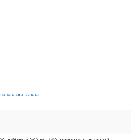
 налогового вычета
00, суббота: с 8:00 до 14:00, воскресенье - выходной.