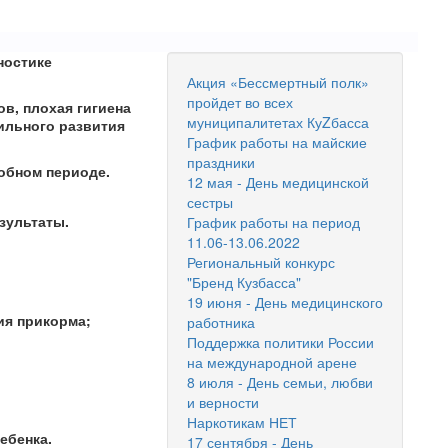
ностике
Акция «Бессмертный полк»
пройдет во всех
в, плохая гигиена
муниципалитетах КуZбасса
ильного развития
График работы на майские
праздники
обном периоде.
12 мая - День медицинской
сестры
зультаты.
График работы на период
11.06-13.06.2022
Региональный конкурс
"Бренд Кузбасса"
19 июня - День медицинского
ия прикорма;
работника
Поддержка политики России
на международной арене
8 июля - День семьи, любви
и верности
Наркотикам НЕТ
ебенка.
17 сентября - День