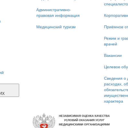
специалисто
Административно-
правовая информация
Корпоративн
в
Медицинский туризм
Приёмное о
Режим и гра
врачей
Вакансии
Целевое об
ий
Сведения о 
расходах, о
Я
обязательст
ИХ
имуществен
характера