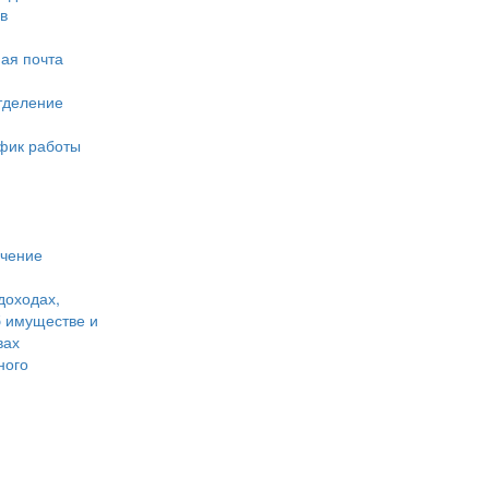
в
ая почта
тделение
фик работы
учение
доходах,
б имуществе и
вах
ного