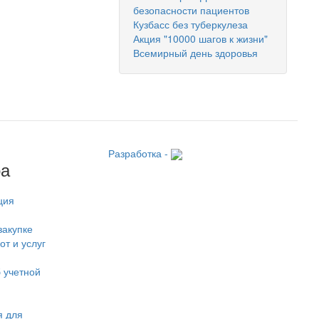
безопасности пациентов
Кузбасс без туберкулеза
Акция "10000 шагов к жизни"
Всемирный день здоровья
Разработка -
ра
ция
закупке
от и услуг
 учетной
 для