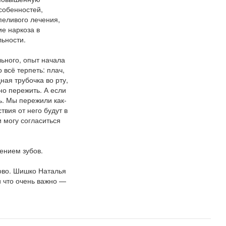
собенностей,
пеливого лечения,
е наркоза в
льности.
льного, опыт начала
 всё терпеть: плач,
ная трубочка во рту,
но пережить. А если
ь. Мы пережили как-
твия от него будут в
 могу согласиться
ением зубов.
ово. Шишко Наталья
и что очень важно —