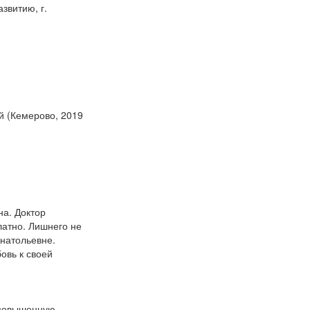
звитию, г.
й (Кемерово, 2019
на. Доктор
латно. Лишнего не
Анатольевне.
овь к своей
 повышенную