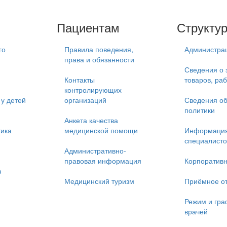
Пациентам
Структу
го
Правила поведения,
Администра
права и обязанности
Сведения о 
Контакты
товаров, раб
контролирующих
у детей
организаций
Сведения об
политики
Анкета качества
тика
медицинской помощи
Информация
специалисто
Административно-
правовая информация
Корпоративн
в
Медицинский туризм
Приёмное о
Режим и гра
врачей