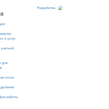
Разработка -
ра
ция
закупке
от и услуг
 учетной
 для
в
ая почта
тделение
фик работы