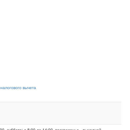
 налогового вычета
00, суббота: с 8:00 до 14:00, воскресенье - выходной.