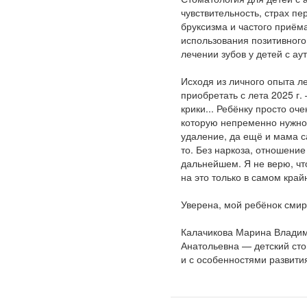
чувствительность, страх п
бруксизма и частого приём
использования позитивного
лечении зубов у детей с ау
Исходя из личного опыта л
приобретать с лета 2025 г.
крики... Ребёнку просто оч
которую непременно нужно 
удаление, да ещё и мама са
то. Без наркоза, отношение
дальнейшем. Я не верю, чт
на это только в самом край
Уверена, мой ребёнок смир
Калачикова Марина Владими
Анатольевна — детский сто
и с особенностями развити