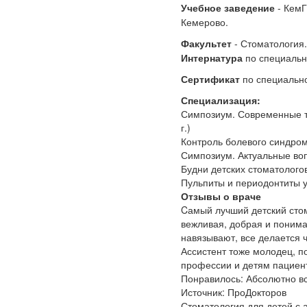
Учебное заведение
- КемГ
Кемерово.
Факультет
- Стоматология.
Интернатура
по специальн
Сертификат
по специально
Специализация:
Симпозиум. Современные те
г.)
Контроль болевого синдром
Симпозиум. Актуальные воп
Будни детских стоматологов
Пульпиты и периодонтиты у 
Отзывы о враче
Cамый лучший детский стом
вежливая, добрая и понима
навязывают, все делается ч
Ассистент тоже молодец, п
профессии и детям пациент
Понравилось: Абсолютно вс
Источник: ПроДокторов
Стоматология для детей с