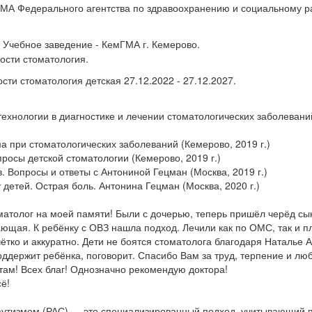
МА Федерального агентства по здравоохранению и социальному ра
 Учебное заведение - КемГМА г. Кемерово.
ости стоматология.
сти стоматология детская 27.12.2022 - 27.12.2027.
хнологии в диагностике и лечении стоматологических заболевани
а при стоматологических заболеваний (Кемерово, 2019 г.)
росы детской стоматологии (Кемерово, 2019 г.)
. Вопросы и ответы с Антониной Гецман (Москва, 2019 г.)
детей. Острая боль. Антонина Гецман (Москва, 2020 г.)
атолог на моей памяти! Были с дочерью, теперь пришёл черёд сы
ющая. К ребёнку с ОВЗ нашла подход. Лечили как по ОМС, так и п
ётко и аккуратно. Дети не боятся стоматолога благодаря Наталье 
оддержит ребёнка, поговорит. Спасибо Вам за труд, терпение и люб
ам! Всех благ! Однозначно рекомендую доктора!
ё!
 аутизмом (РАС) — это специализированный подход, учитывающий