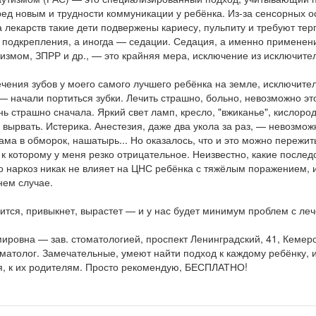
еред новым и трудности коммуникации у ребёнка. Из-за сенсорных о
а лекарств такие дети подвержены кариесу, пульпиту и требуют тер
 подкрепления, а иногда — седации. Седация, а именно применени
тизмом, ЗПРР и др., — это крайняя мера, исключение из исключите
ечения зубов у моего самого лучшего ребёнка на земле, исключите
 — начали портиться зубки. Лечить страшно, больно, невозможно это
ень страшно сначала. Яркий свет ламп, кресло, "вжиканье", кислород
вырвать. Истерика. Анестезия, даже два укола за раз, — невозмож
ма в обморок, нашатырь... Но оказалось, что и это можно пережит
 к которому у меня резко отрицательное. Неизвестно, какие последс
о наркоз никак не влияет на ЦНС ребёнка с тяжёлым поражением, и
нем случае.
ится, привыкнет, вырастет — и у нас будет минимум проблем с леч
ровна — зав. стоматологией, проспект Ленинградский, 41, Кемер
матолог. Замечательные, умеют найти подход к каждому ребёнку, 
я, к их родителям. Просто рекомендую, БЕСПЛАТНО!