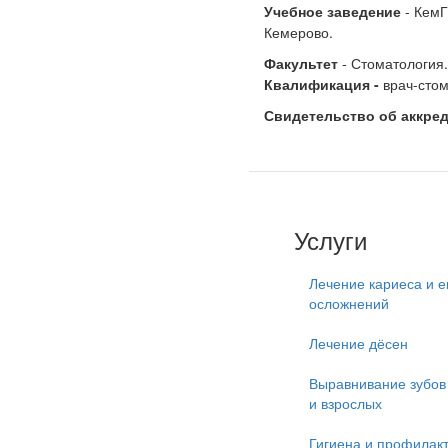
Учебное заведение
- КемГ
Кемерово.
Факультет
- Стоматология.
Квалификация
-
врач-стом
Свидетельство об аккре
Услуги
Лечение кариеса и е
осложнений
Лечение дёсен
Выравнивание зубов 
и взрослых
Гигиена и профилак