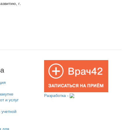
звитию, г.
ра
ция
закупке
Разработка -
от и услуг
 учетной
 для