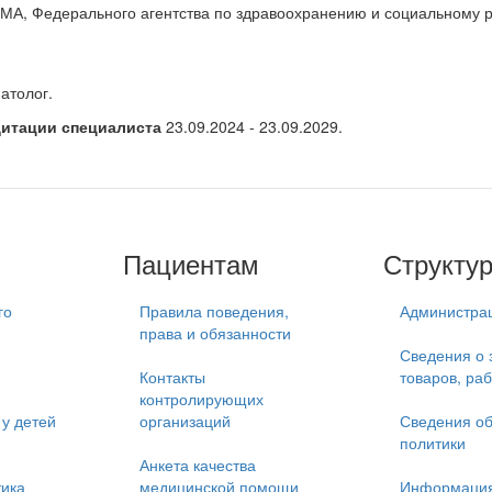
МА, Федерального агентства по здравоохранению и социальному ра
атолог.
дитации специалиста
23.09.2024 - 23.09.2029.
Пациентам
Структу
го
Правила поведения,
Администра
права и обязанности
Сведения о 
Контакты
товаров, раб
контролирующих
у детей
организаций
Сведения об
политики
Анкета качества
тика
медицинской помощи
Информация