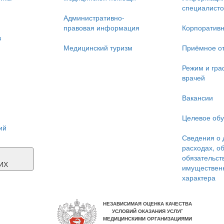
специалисто
Административно-
правовая информация
Корпоративн
в
Медицинский туризм
Приёмное о
Режим и гра
врачей
Вакансии
Целевое об
ий
Сведения о 
расходах, о
Я
обязательст
ИХ
имуществен
характера