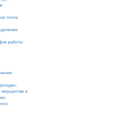
в
ая почта
тделение
фик работы
учение
доходах,
б имуществе и
вах
ного