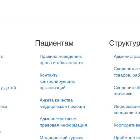
Пациентам
Структу
го
Правила поведения,
Администра
права и обязанности
Сведения о 
Контакты
товаров, раб
контролирующих
у детей
организаций
Сведения об
политики
Анкета качества
тика
медицинской помощи
Информация
специалисто
Административно-
правовая информация
Корпоративн
в
Медицинский туризм
Приёмное о