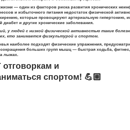
жизни — один из факторов риска развития хронических неи
рессов и избыточного питания недостаток физической активн
ожирению, которые провоцируют артериальную гипертонию, 
й диабет и другие хронические заболевания.
ний, у людей с низкой физической активностью такие болез
у тех, кто занимается физкультурой и спортом.
здоровья наиболее подходят физические упражнения, предусмат
сокращения больших групп мышц — быстрая ходьба, фитнес, 
на лыжах.
 отговоркам и
аниматься спортом! 💪🏼