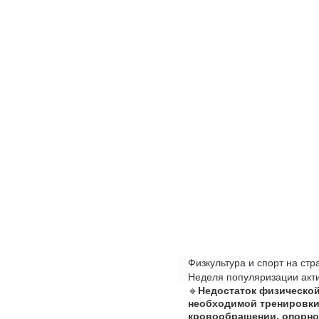
Физкультура и спорт на стр
Неделя популяризации акт
🔹
Недостаток физическо
необходимой тренировки 
кровообращении, опорно