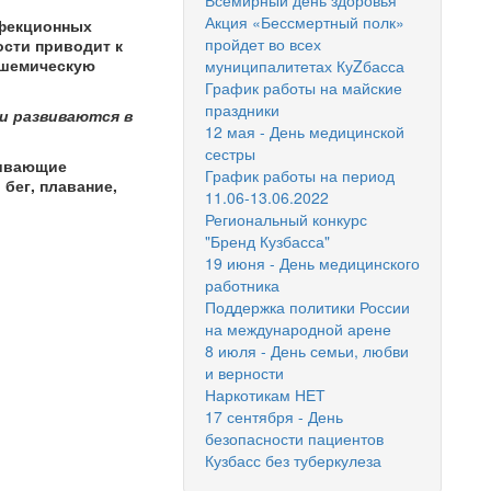
Всемирный день здоровья
Акция «Бессмертный полк»
нфекционных
пройдет во всех
ости приводит к
ишемическую
муниципалитетах КуZбасса
График работы на майские
праздники
ни развиваются в
12 мая - День медицинской
сестры
ривающие
График работы на период
бег, плавание,
11.06-13.06.2022
Региональный конкурс
"Бренд Кузбасса"
19 июня - День медицинского
работника
Поддержка политики России
на международной арене
8 июля - День семьи, любви
и верности
Наркотикам НЕТ
17 сентября - День
безопасности пациентов
Кузбасс без туберкулеза