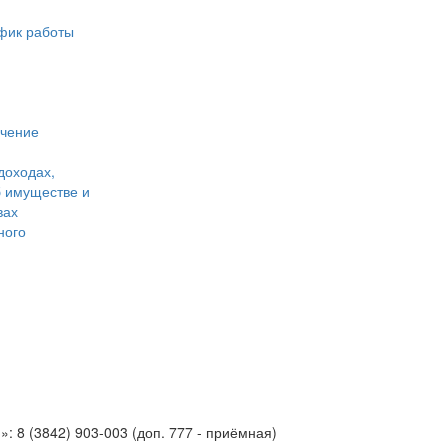
фик работы
учение
доходах,
б имуществе и
вах
ного
 8 (3842) 903-003 (доп. 777 - приёмная)