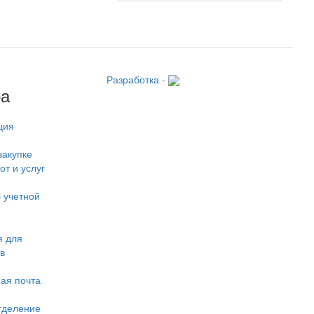
Разработка -
ра
ция
закупке
от и услуг
 учетной
 для
в
ая почта
тделение