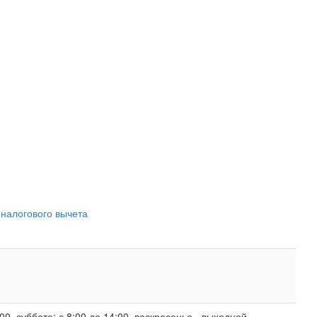
 налогового вычета
00, суббота: с 8:00 до 14:00, воскресенье - выходной.