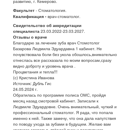
развитию, г. Кемерово.
Факультет
- Стоматология.
Квалификация
-
врач-стоматолог.
Свидетельство об аккредитации
специалиста
23.03.2022-23.03.2027.
Отзывы о враче
Благодарю за лечение зуба врач Стомотолог
Базарова Людмила Эдуардавна 1 кабинет. Не
почувствовала боли без укола обошлось,внимательно
отнеслась все рассказала по моим вопросам,сразу
видно доброту и уровень врача .
Процветания и тепла!!!
(с) Кристина Иванова
Источник: Дубль Гис
24.05.2024 г.
Обратилась по программе полиса ОМС, пройдя
месяц назад смотровой кабинет. Записали к
Людмиле Эдуардовне. Очень внимательный, чуткий и
профессиональный стоматолог. Я рада, что попала
именно к ней. Также замечу, что она дала напутствия
по поводу ухода за зубами в будущем. Желаю вам
крепкого здоровья, твёрдой руки и позитивного