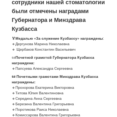
сотрудники нашей стоматологии
были отмечены наградами
Губернатора и Минздрава
Кузбасса
🏅Медалью «За служение Кузбассу» награждены
:
🔹Дергунова Марина Николаевна
🔹 Щербаков Константин Васильевич
📜
Почетной грамотой Губернатора Кузбасса
награждена:
🔹Папсуева Александра Сергеевна
📜 Почетными грамотами Минздрава Кузбасса
награждены:
🔹Прохорова Екатерина Викторовна
🔹Титова Юлия Валентиновна
🔹Середина Анна Сергеевна
🔹Березина Валентина Григорьевна
🔹Поротикова Раиса Николаевна
🔹Комиссарова Валентина Григорьевна