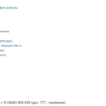
фик работы
учение
доходах,
б имуществе и
вах
ного
 8 (3842) 903-003 (доп. 777 - приёмная)