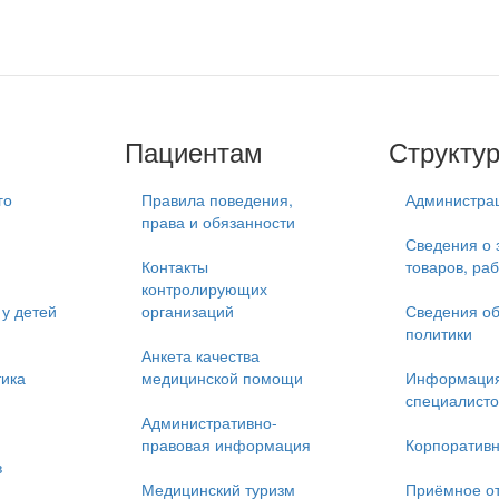
Пациентам
Структу
го
Правила поведения,
Администра
права и обязанности
Сведения о 
Контакты
товаров, раб
контролирующих
у детей
организаций
Сведения об
политики
Анкета качества
тика
медицинской помощи
Информация
специалисто
Административно-
правовая информация
Корпоративн
в
Медицинский туризм
Приёмное о