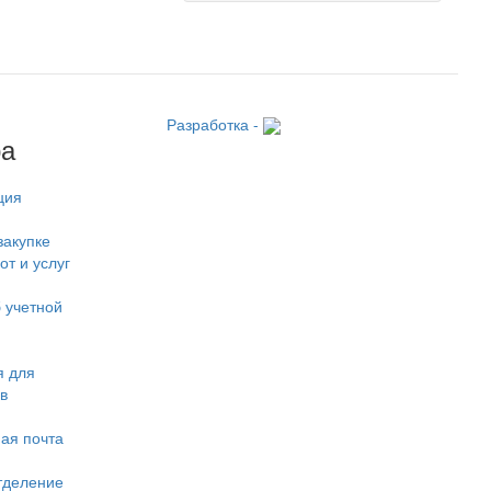
Разработка -
ра
ция
закупке
от и услуг
 учетной
 для
в
ая почта
тделение