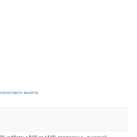
 налогового вычета
00, суббота: с 8:00 до 14:00, воскресенье - выходной.