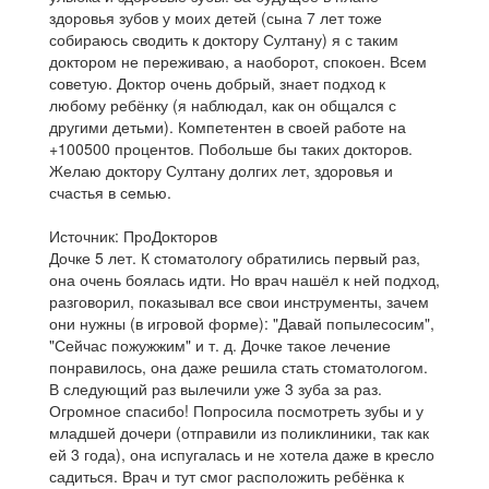
здоровья зубов у моих детей (сына 7 лет тоже
собираюсь сводить к доктору Султану) я с таким
доктором не переживаю, а наоборот, спокоен. Всем
советую. Доктор очень добрый, знает подход к
любому ребёнку (я наблюдал, как он общался с
другими детьми). Компетентен в своей работе на
+100500 процентов. Побольше бы таких докторов.
Желаю доктору Султану долгих лет, здоровья и
счастья в семью.
Источник: ПроДокторов
Дочке 5 лет. К стоматологу обратились первый раз,
она очень боялась идти. Но врач нашёл к ней подход,
разговорил, показывал все свои инструменты, зачем
они нужны (в игровой форме): "Давай попылесосим",
"Сейчас пожужжим" и т. д. Дочке такое лечение
понравилось, она даже решила стать стоматологом.
В следующий раз вылечили уже 3 зуба за раз.
Огромное спасибо! Попросила посмотреть зубы и у
младшей дочери (отправили из поликлиники, так как
ей 3 года), она испугалась и не хотела даже в кресло
садиться. Врач и тут смог расположить ребёнка к