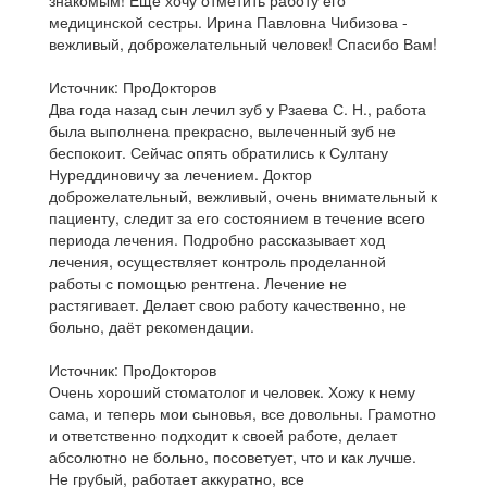
знакомым! Ещё хочу отметить работу его
медицинской сестры. Ирина Павловна Чибизова -
вежливый, доброжелательный человек! Спасибо Вам!
Источник: ПроДокторов
Два года назад сын лечил зуб у Рзаева С. Н., работа
была выполнена прекрасно, вылеченный зуб не
беспокоит. Сейчас опять обратились к Султану
Нуреддиновичу за лечением. Доктор
доброжелательный, вежливый, очень внимательный к
пациенту, следит за его состоянием в течение всего
периода лечения. Подробно рассказывает ход
лечения, осуществляет контроль проделанной
работы с помощью рентгена​. Лечение не
растягивает. Делает свою работу качественно, не
больно, даёт рекомендации.
Источник: ПроДокторов
Очень хороший стоматолог и человек. Хожу к нему
сама, и теперь мои сыновья, все довольны. Грамотно
и ответственно подходит к своей работе, делает
абсолютно не больно, посоветует, что и как лучше.
Не грубый, работает аккуратно, все