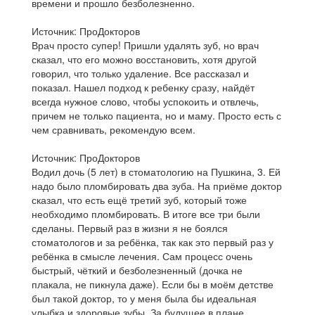
времени и прошло безболезненно.
Источник: ПроДокторов
Врач просто супер! Пришли удалять зуб, но врач
сказал, что его можно восстановить, хотя другой
говорил, что только удаление. Все рассказал и
показал. Нашел подход к ребенку сразу, найдёт
всегда нужное слово, чтобы успокоить и отвлечь,
причем не только пациента, но и маму. Просто есть с
чем сравнивать, рекомендую всем.
Источник: ПроДокторов
Водил дочь (5 лет) в стоматологию на Пушкина, 3. Ей
надо было пломбировать два зуба. На приёме доктор
сказал, что есть ещё третий зуб, который тоже
необходимо пломбировать. В итоге все три были
сделаны. Первый раз в жизни я не боялся
стоматологов и за ребёнка, так как это первый раз у
ребёнка в смысле лечения. Сам процесс очень
быстрый, чёткий и безболезненный (дочка не
плакала, не пикнула даже). Если бы в моём детстве
был такой доктор, то у меня была бы идеальная
улыбка и здоровые зубы. За будущее в плане