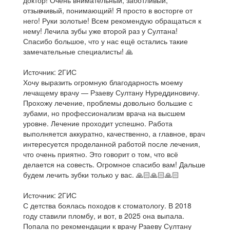
доктор! Очень внимательный, заботливый,
отзывчивый, понимающий! Я просто в восторге от
него! Руки золотые! Всем рекомендую обращаться к
нему! Лечила зубы уже второй раз у Султана!
Спасибо большое, что у нас ещё остались такие
замечательные специалисты! 🙏
Источник: 2ГИС
Хочу выразить огромную благодарность моему
лечащему врачу — Рзаеву Султану Нуреддиновичу.
Прохожу лечение, проблемы довольно большие с
зубами, но профессионализм врача на высшем
уровне. Лечение проходит успешно. Работа
выполняется аккуратно, качественно, а главное, врач
интересуется проделанной работой после лечения,
что очень приятно. Это говорит о том, что всё
делается на совесть. Огромное спасибо вам! Дальше
будем лечить зубки только у вас. 🙏🏻🙏🏻🙏🏻
Источник: 2ГИС
С детства боялась походов к стоматологу. В 2018
году ставили пломбу, и вот, в 2025 она выпала.
Попала по рекомендации к врачу Рзаеву Султану